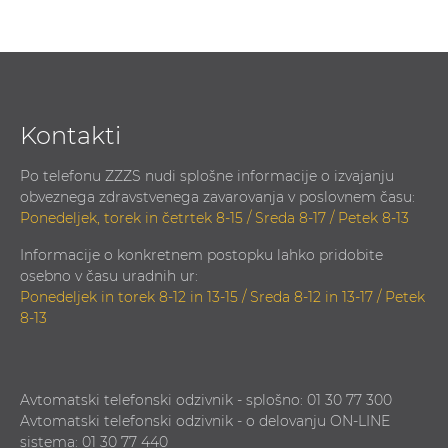
Kontakti
Po telefonu ZZZS nudi splošne informacije o izvajanju
obveznega zdravstvenega zavarovanja v poslovnem času:
Ponedeljek, torek in četrtek 8-15 / Sreda 8-17 / Petek 8-13
Informacije o konkretnem postopku lahko pridobite
osebno v času uradnih ur:
Ponedeljek in torek 8-12 in 13-15 / Sreda 8-12 in 13-17 / Petek
8-13
Avtomatski telefonski odzivnik - splošno: 01 30 77 300
Avtomatski telefonski odzivnik - o delovanju ON-LINE
sistema: 01 30 77 440