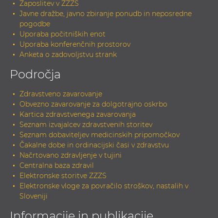
Zaposlitev v ZZZS
Javne dražbe, javno zbiranje ponudb in neposredne
pogodbe
Uporaba počitniških enot
Uporaba konferenčnih prostorov
Anketa o zadovoljstvu strank
Področja
Zdravstveno zavarovanje
Obvezno zavarovanje za dolgotrajno oskrbo
Kartica zdravstvenega zavarovanja
Seznam izvajalcev zdravstvenih storitev
Seznam dobaviteljev medicinskih pripomočkov
Čakalne dobe in ordinacijski časi v zdravstvu
Načrtovano zdravljenje v tujini
Centralna baza zdravil
Elektronske storitve ZZZS
Elektronske vloge za povračilo stroškov, nastalih v
Sloveniji
Informacije in publikacije