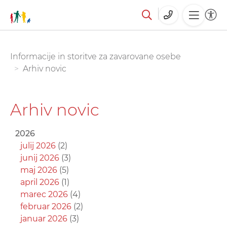
Skoči
You are here:
Informacije in storitve za zavarovane osebe
na
Arhiv novic
glavno
vsebino
Arhiv novic
2026
julij 2026
(2)
junij 2026
(3)
maj 2026
(5)
april 2026
(1)
marec 2026
(4)
februar 2026
(2)
januar 2026
(3)