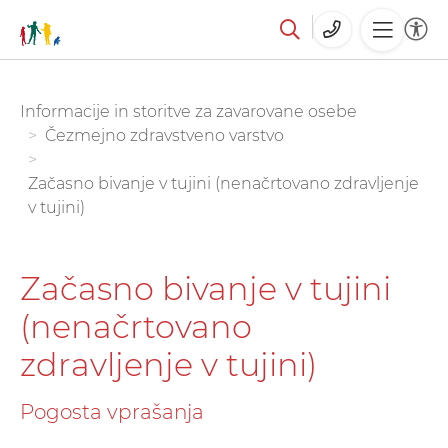
Skoči
You are here:
Informacije in storitve za zavarovane osebe
na
Čezmejno zdravstveno varstvo
glavno
vsebino
Začasno bivanje v tujini (nenačrtovano zdravljenje
v tujini)
Začasno bivanje v tujini
(nenačrtovano
zdravljenje v tujini)
Pogosta vprašanja