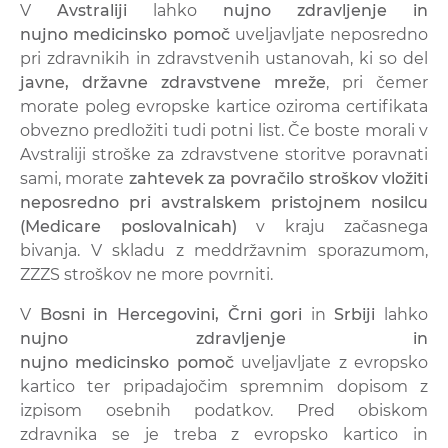
V
Avstraliji
lahko
nujno zdravljenje in
nujno medicinsko pomoč
uveljavljate neposredno
pri zdravnikih in zdravstvenih ustanovah, ki so del
javne, državne zdravstvene mreže
, pri čemer
morate poleg evropske kartice oziroma certifikata
obvezno predložiti tudi potni list. Če boste morali v
Avstraliji stroške za zdravstvene storitve poravnati
sami, morate
zahtevek za povračilo stroškov vložiti
neposredno pri avstralskem pristojnem nosilcu
(Medicare poslovalnicah)
v kraju začasnega
bivanja. V skladu z meddržavnim sporazumom,
ZZZS stroškov ne more povrniti.
V
Bosni in Hercegovini, Črni gori
in
Srbiji
lahko
nujno zdravljenje in
nujno medicinsko pomoč
uveljavljate z evropsko
kartico ter pripadajočim spremnim dopisom z
izpisom osebnih podatkov. Pred obiskom
zdravnika se je treba z evropsko kartico in