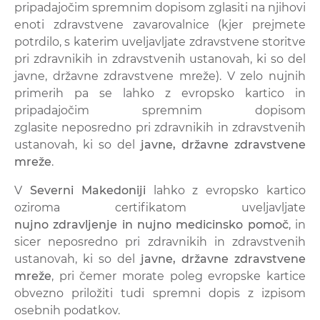
pripadajočim spremnim dopisom zglasiti na njihovi
enoti zdravstvene zavarovalnice (kjer prejmete
potrdilo, s katerim uveljavljate zdravstvene storitve
pri zdravnikih in zdravstvenih ustanovah, ki so del
javne, državne zdravstvene mreže). V zelo nujnih
primerih pa se lahko z evropsko kartico in
pripadajočim spremnim dopisom
zglasite neposredno pri zdravnikih in zdravstvenih
ustanovah, ki so del
javne, državne zdravstvene
mreže
.
V
Severni Makedoniji
lahko z evropsko kartico
oziroma certifikatom uveljavljate
nujno zdravljenje in nujno medicinsko pomoč
,
in
sicer neposredno pri zdravnikih in zdravstvenih
ustanovah, ki so del
javne, državne zdravstvene
mreže
, pri čemer morate poleg evropske kartice
obvezno priložiti tudi spremni dopis z izpisom
osebnih podatkov.