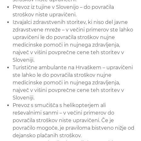
Prevoz iz tujine v Slovenijo – do povračila
stroškov niste upravičeni.
Izvajalci zdravstvenih storitev, ki niso del javne
zdravstvene mreže – v večini primerov ste lahko
upravičeni le do povračila stroškov nujne
medicinske pomoči in nujnega zdravljenja,
največ v višini povprečne cene teh storitev v
Sloveniji.
Turistične ambulante na Hrvaškem – upravičeni
ste lahko le do povračila stroškov nujne
medicinske pomoči in nujnega zdravljenja,
največ v višini povprečne cene teh storitev v
Sloveniji.
Prevoz s smučišča s helikopterjem ali
reševalnimi sanmi – v večini primerov do
povračila stroškov niste upravičeni. Če je
povračilo mogoče, je praviloma bistveno nižje od
dejansko plačanih stroškov.