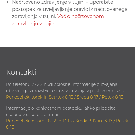
Načrtovano zdravljenje v tujini – uporabite
postopek za uveljavljanje pravic iz načrtovanega
zdravljenja v tujini.
Več o načrtovanem
zdravljenju v tujini
.
Kontakti
Po telefonu ZZZS nudi splošne informacije o izvajanju
obveznega zdravstvenega zavarovanja v poslovnem času:
Ponedeljek, torek in četrtek 8-15 / Sreda 8-17 / Petek 8-13
Informacije o konkretnem postopku lahko pridobite
osebno v času uradnih ur:
Ponedeljek in torek 8-12 in 13-15 / Sreda 8-12 in 13-17 / Petek
8-13