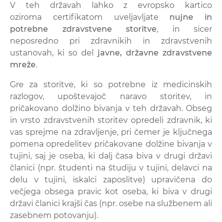
V teh državah lahko z evropsko kartico
oziroma certifikatom uveljavljate
nujne in
potrebne zdravstvene storitve
,
in sicer
neposredno pri zdravnikih in zdravstvenih
ustanovah, ki so del
javne, državne zdravstvene
mreže
.
Gre za storitve, ki so potrebne iz medicinskih
razlogov, upoštevajoč naravo storitev, in
pričakovano dolžino bivanja v teh državah. Obseg
in vrsto zdravstvenih storitev opredeli zdravnik, ki
vas sprejme na zdravljenje, pri čemer je ključnega
pomena opredelitev pričakovane dolžine bivanja v
tujini, saj je oseba, ki dalj časa biva v drugi državi
članici (npr. študenti na študiju v tujini, delavci na
delu v tujini, iskalci zaposlitve) upravičena do
večjega obsega pravic kot oseba, ki biva v drugi
državi članici krajši čas (npr. osebe na službenem ali
zasebnem potovanju).