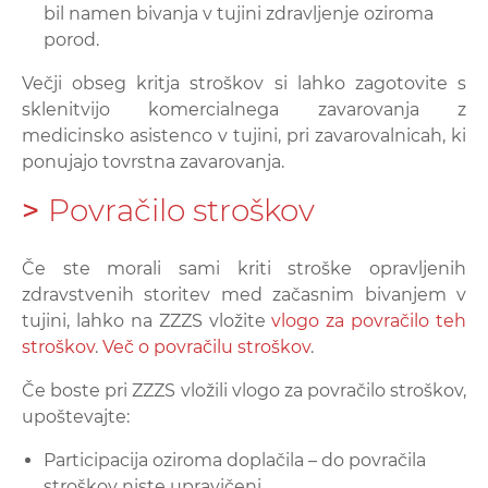
bil namen bivanja v tujini zdravljenje oziroma
porod.
Večji obseg kritja stroškov si lahko zagotovite s
sklenitvijo komercialnega zavarovanja z
medicinsko asistenco v tujini, pri zavarovalnicah, ki
ponujajo tovrstna zavarovanja.
>
Povračilo stroškov
Če ste morali sami kriti stroške opravljenih
zdravstvenih storitev med začasnim bivanjem v
tujini, lahko na ZZZS vložite
vlogo za povračilo teh
stroškov
.
Več o povračilu stroškov
.
Če boste pri ZZZS vložili vlogo za povračilo stroškov,
upoštevajte:
Participacija oziroma doplačila – do povračila
stroškov niste upravičeni.