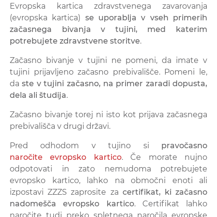
Evropska kartica zdravstvenega zavarovanja
(evropska kartica)
se uporablja v vseh primerih
začasnega bivanja v tujini, med katerim
potrebujete zdravstvene storitve
.
Začasno bivanje v tujini ne pomeni, da imate v
tujini prijavljeno začasno prebivališče. Pomeni le,
da
ste v tujini začasno, na primer zaradi dopusta,
dela ali študija
.
Začasno bivanje torej ni isto kot prijava začasnega
prebivališča v drugi državi.
Pred odhodom v tujino si
pravočasno
naročite evropsko kartico
. Če morate nujno
odpotovati in zato nemudoma potrebujete
evropsko kartico, lahko na območni enoti ali
izpostavi ZZZS zaprosite za
certifikat, ki začasno
nadomešča evropsko kartico
. Certifikat lahko
naročite tudi preko spletnega naročila evropske