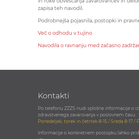
in roke obveščanja zavarovancev in delod
zapisa teh navodil.
Podrobnejša pojasnila, postopki in pravn
Več o odhodu v tujino
Navodila o ravnanju med začasno zadrža
Kontakti
Po telefonu ZZZS nudi splošne informacije o i
zdravstvenega zavarovanja v poslovnem času:
Ponedeljek, torek in četrtek 8-15 / Sreda 8-17 / 
Informacije o konkretnem postopku lahko prid