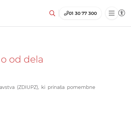
01 30 77 300
o od dela
dravstva (ZDIUPZ), ki prinaša pomembne