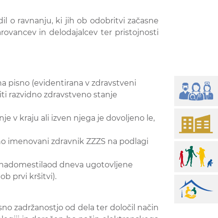
 o ravnanju, ki jih ob odobritvi začasne
rovancev in delodajalcev ter pristojnosti
a pisno (evidentirana v zdravstveni
iti razvidno zdravstveno stanje
e v kraju ali izven njega je dovoljeno le,
no imenovani zdravnik ZZZS na podlagi
m nadomestila
od dneva ugotovljene
b prvi kršitvi).
no zadržanostjo od dela ter določil način