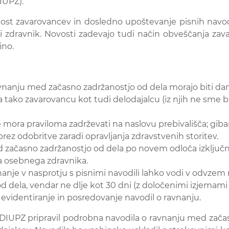
IUPZ).
t zavarovancev in dosledno upoštevanje pisnih navodil
i zdravnik. Novosti zadevajo tudi način obveščanja zava
ino.
avnanju med začasno zadržanostjo od dela morajo biti dan
tako zavarovancu kot tudi delodajalcu (iz njih ne sme b
 mora praviloma zadrževati na naslovu prebivališča; gibanj
brez odobritve zaradi opravljanja zdravstvenih storitev.
d začasno zadržanostjo od dela po novem odloča izključ
a osebnega zdravnika.
vnanje v nasprotju s pisnimi navodili lahko vodi v odvze
d dela, vendar ne dlje kot 30 dni (z določenimi izjemami o
: evidentiranje in posredovanje navodil o ravnanju.
DIUPZ pripravil podrobna navodila o ravnanju med začas