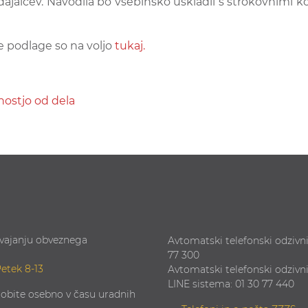
ajalcev. Navodila bo vsebinsko uskladil s strokovnimi k
e podlage so na voljo
tukaj.
nostjo od dela
zvajanju obveznega
Avtomatski telefonski odzivni
77 300
Petek 8-13
Avtomatski telefonski odzivn
LINE sistema: 01 30 77 440
obite osebno v času uradnih