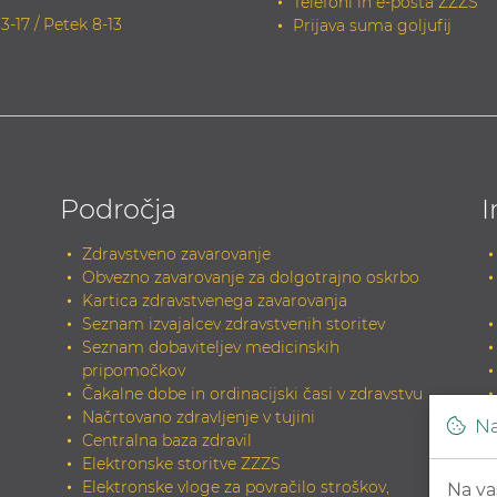
Telefoni in e-pošta ZZZS
13-17 / Petek 8-13
Prijava suma goljufij
Področja
I
Zdravstveno zavarovanje
Obvezno zavarovanje za dolgotrajno oskrbo
Kartica zdravstvenega zavarovanja
Seznam izvajalcev zdravstvenih storitev
Seznam dobaviteljev medicinskih
pripomočkov
Čakalne dobe in ordinacijski časi v zdravstvu
Načrtovano zdravljenje v tujini
Na
Centralna baza zdravil
Elektronske storitve ZZZS
Elektronske vloge za povračilo stroškov,
Na va