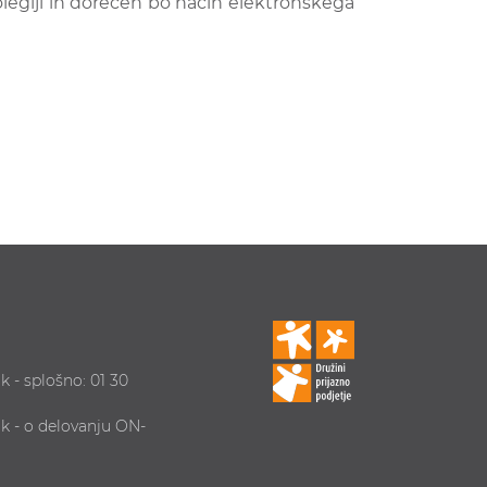
olegiji in dorečen bo način elektronskega
k - splošno: 01 30
ik - o delovanju ON-