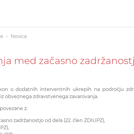
be
Novica
nja med začasno zadržanostj
Zakon o dodatnih interventnih ukrepih na področju z
 iz obveznega zdravstvenega zavarovanja.
povezane z:
sno zadržanostjo od dela (22. člen ZDIUPZ),
PZ),