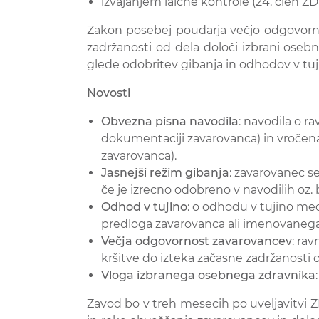
izvajanjem laične kontrole (24. člen ZD
Zakon posebej poudarja večjo odgovornos
zadržanosti od dela določi izbrani osebn
glede odobritev gibanja in odhodov v tuj
Novosti
Obvezna pisna navodila
: navodila o r
dokumentaciji zavarovanca) in vročena 
zavarovanca).
Jasnejši režim gibanja
: zavarovanec se
če je izrecno odobreno v navodilih oz. 
Odhod v tujino
: o odhodu v tujino me
predloga zavarovanca ali imenovaneg
Večja odgovornost zavarovancev
: ra
kršitve do izteka začasne zadržanosti o
Vloga izbranega osebnega zdravnika
Zavod bo v treh mesecih po uveljavitvi Z