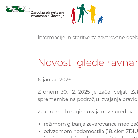
Skoči
You are here:
Informacije in storitve za zavarovane ose
na
glavno
vsebino
Novosti glede ravna
6. januar 2026
Z dnem 30. 12. 2025 je začel veljati 
spremembe na področju izvajanja pravic
Zakon med drugim uvaja nove ureditve, 
režimom gibanja zavarovanca med zača
odvzemom nadomestila (18. člen ZDIU