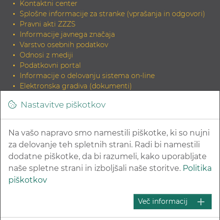
Kontaktni center
Splošne informacije za stranke (vprašanja in odgovori)
Pravni akti ZZZS
Informacije javnega značaja
Varstvo osebnih podatkov
Odnosi z mediji
Podatkovni portal
Informacije o delovanju sistema on-line
Elektronska gradiva (dokumenti)
Tiskana gradiva
Nastavitve piškotkov
INDOK knjižnica
Zahteva za elektronski izvirnik dokumenta in potrditev
skladnosti
Na vašo napravo smo namestili piškotke, ki so nujni
Povezave na sorodne strani
za delovanje teh spletnih strani. Radi bi namestili
dodatne piškotke, da bi razumeli, kako uporabljate
naše spletne strani in izboljšali naše storitve.
Politika
piškotkov
© 2026 Zavod za zdravstveno zavarovanje Slovenije
Več informacij
Kazalo strani
Pravna obvestila in varovanje zasebnosti