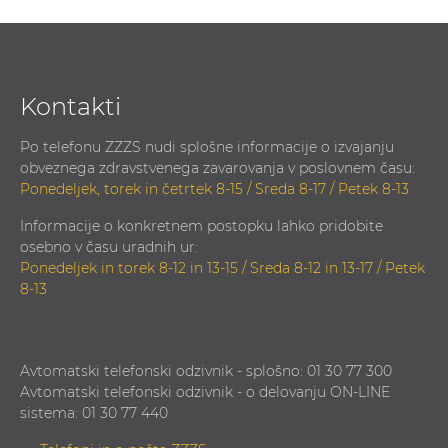
Kontakti
Po telefonu ZZZS nudi splošne informacije o izvajanju
obveznega zdravstvenega zavarovanja v poslovnem času:
Ponedeljek, torek in četrtek 8-15 / Sreda 8-17 / Petek 8-13
Informacije o konkretnem postopku lahko pridobite
osebno v času uradnih ur:
Ponedeljek in torek 8-12 in 13-15 / Sreda 8-12 in 13-17 / Petek
8-13
Avtomatski telefonski odzivnik - splošno: 01 30 77 300
Avtomatski telefonski odzivnik - o delovanju ON-LINE
sistema: 01 30 77 440