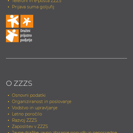
Telefoni in e-pošta ZZZS
Prijava suma goljufij
O ZZZS
Osnovni podatki
Organiziranost in poslovanje
Vodstvo in upravljanje
Letno poročilo
Razvoj ZZZS
Zaposlitev v ZZZS
Javne dražbe, javno zbiranje ponudb in neposredne