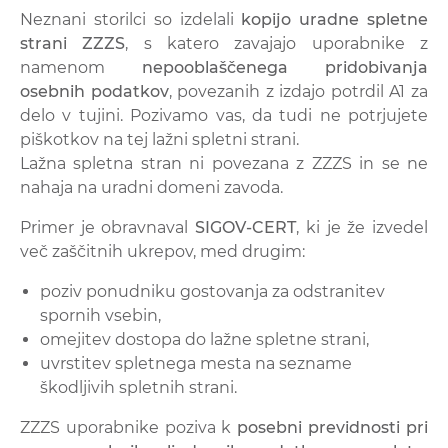
Neznani storilci so izdelali
kopijo uradne spletne
strani ZZZS
, s katero zavajajo uporabnike z
namenom
nepooblaščenega pridobivanja
osebnih podatkov
, povezanih z izdajo potrdil A1 za
delo v tujini. Pozivamo vas, da tudi ne potrjujete
piškotkov na tej lažni spletni strani.
Lažna spletna stran ni povezana z ZZZS in se ne
nahaja na uradni domeni zavoda.
Primer je obravnaval
SIGOV-CERT
, ki je že izvedel
več zaščitnih ukrepov, med drugim:
poziv ponudniku gostovanja za odstranitev
spornih vsebin,
omejitev dostopa do lažne spletne strani,
uvrstitev spletnega mesta na sezname
škodljivih spletnih strani.
ZZZS uporabnike poziva k
posebni previdnosti pri