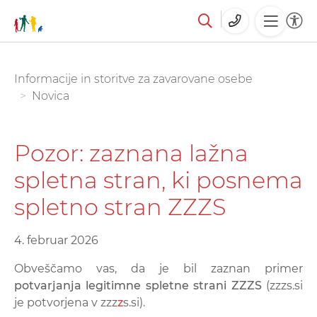
Skoči
You are here:
Informacije in storitve za zavarovane osebe
na
Novica
glavno
vsebino
Pozor: zaznana lažna
spletna stran, ki posnema
spletno stran ZZZS
4. februar 2026
Obveščamo vas, da je bil zaznan primer
potvarjanja legitimne spletne strani ZZZS
(zzzs.si
je potvorjena v zzz
z
s.si).