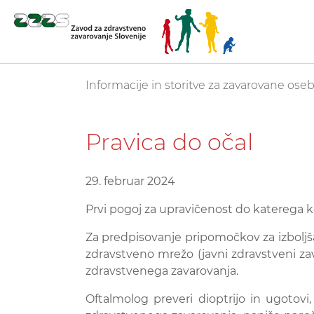
Skoči
You are here:
Informacije in storitve za zavarovane ose
na
glavno
vsebino
Pravica do očal
29. februar 2024
Prvi pogoj za upravičenost do katerega ko
Za predpisovanje pripomočkov za izboljšan
zdravstveno mrežo (javni zdravstveni zav
zdravstvenega zavarovanja.
Oftalmolog preveri dioptrijo in ugotov