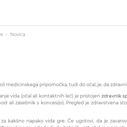
be
Novica
li medicinskega pripomočka, tudi do očal, je, da zdravnik
je vida (očal ali kontaktnih leč) je pristojen
zdravnik sp
od ali zasebnik s koncesijo). Pregled je zdravstvena s
i, za kakšno napako vida gre. Če ugotovi, da je zava