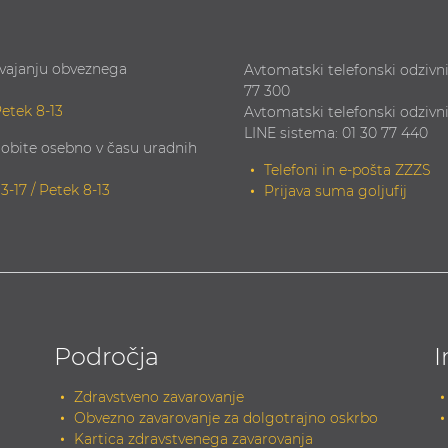
zvajanju obveznega
Avtomatski telefonski odzivni
77 300
Petek 8-13
Avtomatski telefonski odzivn
LINE sistema: 01 30 77 440
obite osebno v času uradnih
Telefoni in e-pošta ZZZS
13-17 / Petek 8-13
Prijava suma goljufij
Področja
I
Zdravstveno zavarovanje
Obvezno zavarovanje za dolgotrajno oskrbo
Kartica zdravstvenega zavarovanja