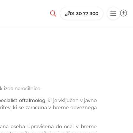
01 30 77 300
 izda naročilnico.
ecialist oftalmolog
, ki je vključen v javno
toritev, ki se zaračuna v breme obveznega
rovana oseba upravičena do očal v breme