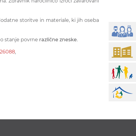
ena. Zdravnik naročilnico izroči zavarovani
datne storitve in materiale, ki jih oseba
no stanje povrne
različne zneske
.
5026088
.