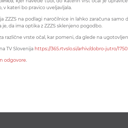
ilnico
, kjer navede tudi, do katerih vrst očal je upravič
 v kateri bo pravico uveljavljala.
ja ZZZS na podlagi naročilnice in lahko zaračuna samo do
 je, da ima optika z ZZZS sklenjeno pogodbo.
a različne vrste očal, kar pomeni, da glede na ugotovlje
 na TV Slovenija
https://365.rtvslo.si/arhiv/dobro-jutro/17
 in odgovore
.