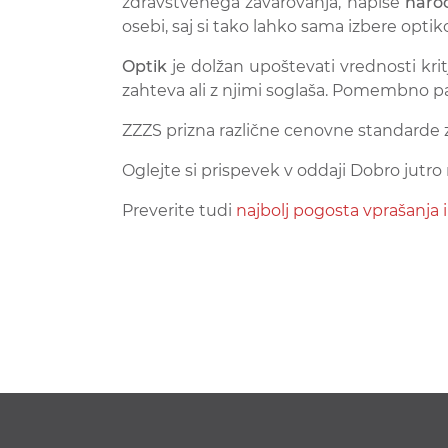
zdravstvenega zavarovanja, napiše
naroč
osebi, saj si tako lahko sama izbere optiko,
Optik
je dolžan upoštevati vrednosti krit
zahteva ali z njimi soglaša. Pomembno pa
ZZZS prizna različne cenovne standarde z
Oglejte si prispevek v oddaji Dobro jutro
Preverite tudi
najbolj pogosta vprašanja