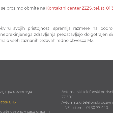
e se prosimo obrnite na
Kontaktni center ZZZS, tel. št. 01 
okviru svojih pristojnosti spremlja razmere na podro
neprekinjenega zdravljenja predstavljajo dolgotrajen si
roma o vseh zaznanih težavah redno obvešča MZ.
zvajanju obveznega
Avtomatski telefonski odzivni
77 300
Petek 8-13
Avtomatski telefonski odzivn
LINE sistema: 01 30 77 440
obite osebno v času uradnih