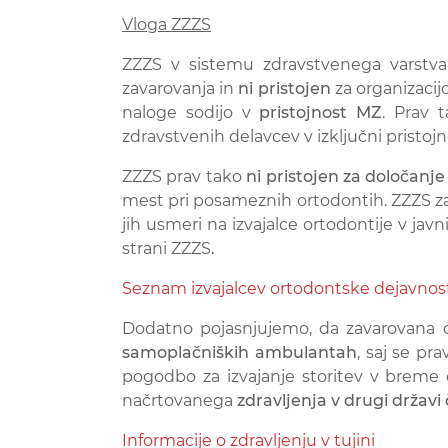
Vloga ZZZS
ZZZS v sistemu zdravstvenega varstv
zavarovanja in
ni pristojen
za organizacij
naloge sodijo v
pristojnost MZ
. Prav 
zdravstvenih delavcev v izključni pristojn
ZZZS prav tako
ni pristojen za določanje
mest pri posameznih ortodontih. ZZZS z
jih usmeri na izvajalce ortodontije v ja
strani ZZZS
.
Seznam izvajalcev ortodontske dejavnos
Dodatno pojasnjujemo, da zavarovana 
samoplačniških ambulantah
, saj se pr
pogodbo za izvajanje storitev v breme 
načrtovanega
zdravljenja v drugi državi
Informacije o zdravljenju v tujini