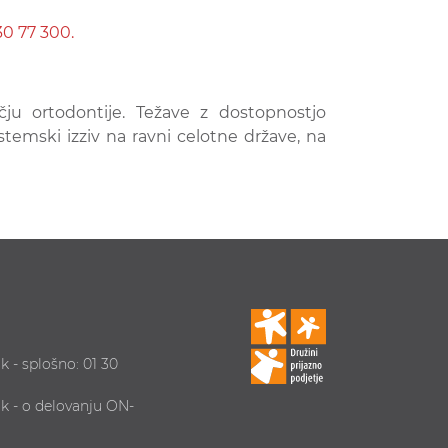
30 77 300.
čju ortodontije. Težave z dostopnostjo
stemski izziv na ravni celotne države, na
k - splošno: 01 30
ik - o delovanju ON-