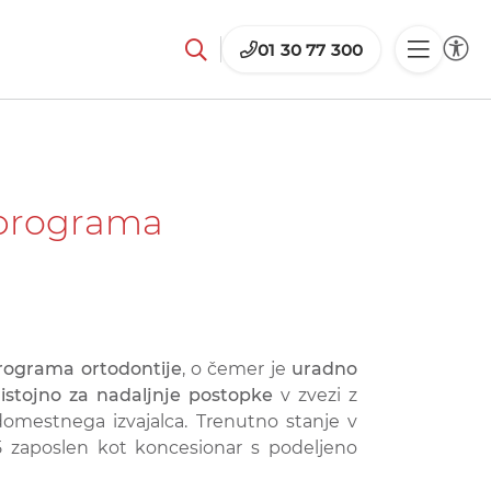
01 30 77 300
u programa
programa ortodontije
, o čemer je
uradno
istojno za nadaljnje postopke
v zvezi z
domestnega izvajalca. Trenutno stanje v
5 zaposlen kot koncesionar s podeljeno