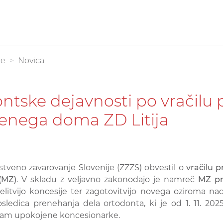
be
Novica
ontske dejavnosti po vračil
venega doma ZD Litija
stveno zavarovanje Slovenije (ZZZS) obvestil o
vračilu 
(MZ)
. V skladu z veljavno zakonodajo je namreč
MZ pr
elitvijo koncesije ter zagotovitvijo novega oziroma na
ica prenehanja dela ortodonta, ki je od 1. 11. 202
rogram upokojene koncesionarke.