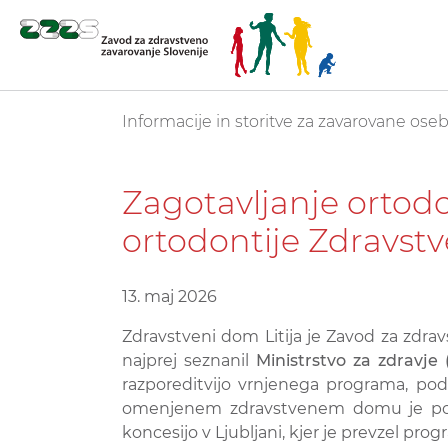
Skoči
You are here:
Informacije in storitve za zavarovane ose
na
glavno
vsebino
Zagotavljanje ortod
ortodontije Zdravst
13. maj 2026
Zdravstveni dom Litija je Zavod za zdrav
najprej seznanil
Ministrstvo za zdravje 
razporeditvijo vrnjenega programa, pod
omenjenem zdravstvenem domu je posled
koncesijo v Ljubljani, kjer je prevzel p