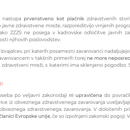
a nastopa
prvenstveno kot plačnik
zdravstvenih stor
o javne zdravstvene mreže, razporeditvijo vrnjenih prog
tako ZZZS ne posega v kadrovske odločitve javnih zav
osti njihovih poslovodstev.
izvajalcev, pri katerih posamezni zavarovanci nadaljujejo 
avarovancem v takšnih primerih torej
ne more neposred
vni zdravstveni mreži, s katerimi ima sklenjeno pogodbo.
ti
oseba po veljavni zakonodaji
ni upravičena
do povračil
avice iz obveznega zdravstvenega zavarovanja uveljavljajo
obveznega zdravstvenega zavarovanja. V določenih pri
 članici Evropske unije
, če so izpolnjeni zakonski pogoji. 