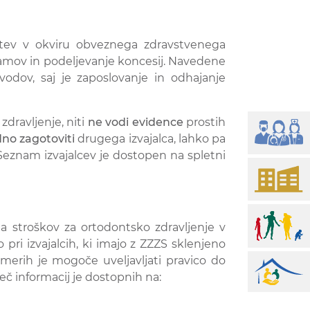
itev v okviru obveznega zdravstvenega
ramov in podeljevanje koncesij. Navedene
odov, saj je zaposlovanje in odhajanje
zdravljenje, niti
ne vodi evidence
prostih
no zagotoviti
drugega izvajalca, lahko pa
 Seznam izvajalcev je dostopen na spletni
a stroškov za ortodontsko zdravljenje v
 pri izvajalcih, ki imajo z ZZZS sklenjeno
merih je mogoče uveljavljati pravico do
Več informacij je dostopnih na: