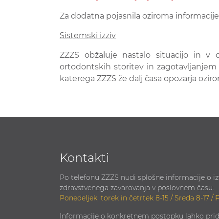
Za dodatna pojasnila oziroma informacij
Sistemski izziv
ZZZS obžaluje nastalo situacijo in v 
ortodontskih storitev in zagotavljanjem 
katerega ZZZS že dalj časa opozarja ozi
Kontakti
Po telefonu ZZZS nudi splošne informacije o i
zdravstvenega zavarovanja v poslovnem času:
Ponedeljek, torek in četrtek 8-15 / Sreda 8-17 / 
Informacije o konkretnem postopku lahko prid