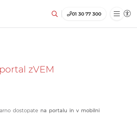
01 30 77 300
v portal zVEM
 varno dostopate
na portalu in v mobilni