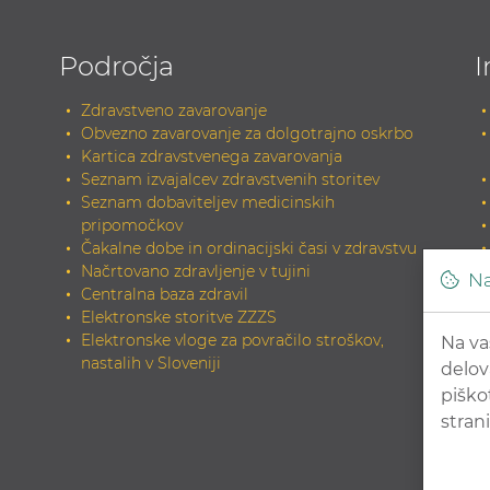
Področja
I
Zdravstveno zavarovanje
Obvezno zavarovanje za dolgotrajno oskrbo
Kartica zdravstvenega zavarovanja
Seznam izvajalcev zdravstvenih storitev
Seznam dobaviteljev medicinskih
pripomočkov
Čakalne dobe in ordinacijski časi v zdravstvu
Načrtovano zdravljenje v tujini
Na
Centralna baza zdravil
Elektronske storitve ZZZS
Elektronske vloge za povračilo stroškov,
Na va
nastalih v Sloveniji
delov
piško
strani