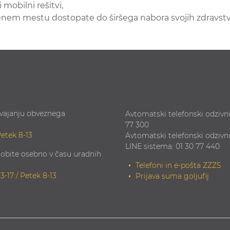
mobilni rešitvi,
enem mestu dostopate do širšega nabora svojih zdravst
zvajanju obveznega
Avtomatski telefonski odzivni
77 300
Petek 8-13
Avtomatski telefonski odzivn
LINE sistema: 01 30 77 440
obite osebno v času uradnih
Telefoni in e-pošta ZZZS
13-17 / Petek 8-13
Prijava suma goljufij