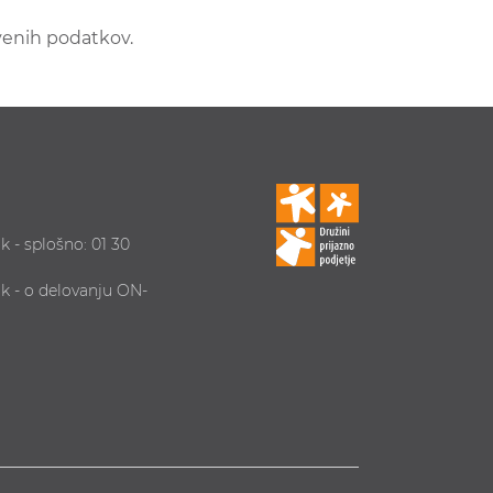
venih podatkov.
k - splošno: 01 30
ik - o delovanju ON-