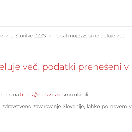
be
e-Storitve ZZZS
Portal moj.zzzs.si ne deluje več
deluje več, podatki prenešeni 
ostopen na
https://moj.zzzs.si
,
smo ukinili.
za zdravstveno zavarovanje Slovenije, lahko po novem