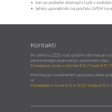
ker so podatki dostopni tudi v sodobni 
lahko uporabniki na portalu zVEM na 
Kontakti
Po telefonu ZZZS nudi splošne informacije o i
zdravstvenega zavarovanja v poslovnem času:
Ponedeljek, torek in četrtek 8-15 / Sreda 8-17 / 
Informacije o konkretnem postopku lahko prid
ur:
Ponedeljek in torek 8-12 in 13-15 / Sreda 8-12 in 