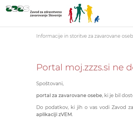
Skoči
You are here:
Informacije in storitve za zavarovane ose
na
glavno
vsebino
Portal moj.zzzs.si ne 
Spoštovani,
portal za zavarovane osebe
, ki je bil d
Do podatkov, ki jih o vas vodi Zavod 
aplikaciji zVEM
.