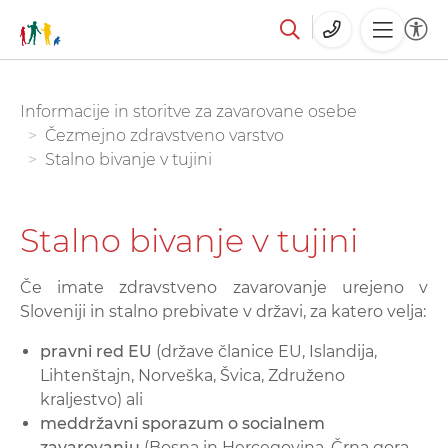
Skoči
You are here:
Informacije in storitve za zavarovane osebe
na
Čezmejno zdravstveno varstvo
glavno
Stalno bivanje v tujini
vsebino
Stalno bivanje v tujini
Če imate zdravstveno zavarovanje urejeno v
Sloveniji in stalno prebivate v državi, za katero velja:
pravni red EU
(države članice EU, Islandija,
Lihtenštajn, Norveška, Švica, Združeno
kraljestvo) ali
meddržavni sporazum o socialnem
zavarovanju
(Bosna in Hercegovina, Črna gora,