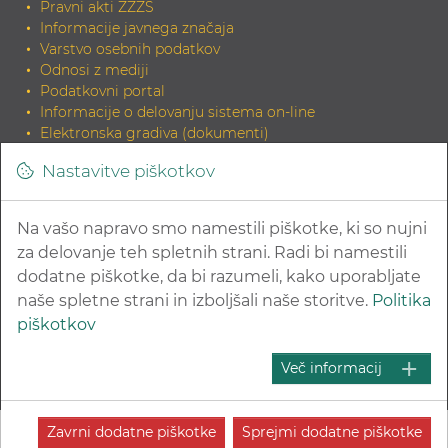
Pravni akti ZZZS
Informacije javnega značaja
Varstvo osebnih podatkov
Odnosi z mediji
Podatkovni portal
Informacije o delovanju sistema on-line
Elektronska gradiva (dokumenti)
Tiskana gradiva
Nastavitve piškotkov
INDOK knjižnica
Zahteva za elektronski izvirnik dokumenta in potrditev
skladnosti
Na vašo napravo smo namestili piškotke, ki so nujni
Povezave na sorodne strani
za delovanje teh spletnih strani. Radi bi namestili
dodatne piškotke, da bi razumeli, kako uporabljate
naše spletne strani in izboljšali naše storitve.
Politika
piškotkov
© 2026 Zavod za zdravstveno zavarovanje Slovenije
Več informacij
Kazalo strani
Pravna obvestila in varovanje zasebnosti
Izjava o dostopnosti
Zavrni dodatne piškotke
Sprejmi dodatne piškotke
O avtorjih