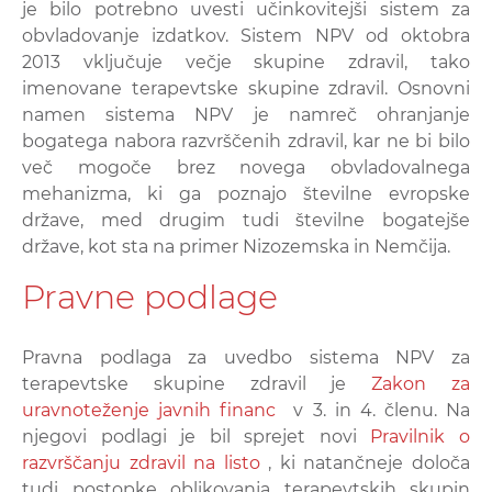
je bilo potrebno uvesti učinkovitejši sistem za
obvladovanje izdatkov. Sistem NPV od oktobra
2013 vključuje večje skupine zdravil, tako
imenovane terapevtske skupine zdravil. Osnovni
namen sistema NPV je namreč ohranjanje
bogatega nabora razvrščenih zdravil, kar ne bi bilo
več mogoče brez novega obvladovalnega
mehanizma, ki ga poznajo številne evropske
države, med drugim tudi številne bogatejše
države, kot sta na primer Nizozemska in Nemčija.
Pravne podlage
Pravna podlaga za uvedbo sistema NPV za
terapevtske skupine zdravil je
Zakon za
uravnoteženje javnih financ
v 3. in 4. členu. Na
njegovi podlagi je bil sprejet novi
Pravilnik o
razvrščanju zdravil na listo
, ki natančneje določa
tudi postopke oblikovanja terapevtskih skupin