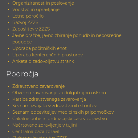
Organiziranost in poslovanje
Vodstvo in upravljanje
Letno poročilo
Razvoj ZZZS
Zaposlitev v ZZZS
Javne dražbe, javno zbiranje ponudb in neposredne
pogodbe
Uporaba počitniških enot
Uporaba konferenčnih prostorov
Anketa o zadovoljstvu strank
Področja
Zdravstveno zavarovanje
Obvezno zavarovanje za dolgotrajno oskrbo
Kartica zdravstvenega zavarovanja
Seznam izvajalcev zdravstvenih storitev
Seznam dobaviteljev medicinskih pripomočkov
Čakalne dobe in ordinacijski časi v zdravstvu
Načrtovano zdravljenje v tujini
Centralna baza zdravil
Elektronske storitve ZZZS