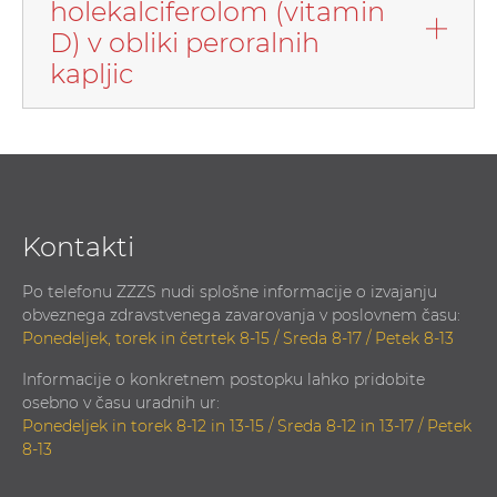
holekalciferolom (vitamin
D) v obliki peroralnih
kapljic
Kontakti
Po telefonu ZZZS nudi splošne informacije o izvajanju
obveznega zdravstvenega zavarovanja v poslovnem času:
Ponedeljek, torek in četrtek 8-15 / Sreda 8-17 / Petek 8-13
Informacije o konkretnem postopku lahko pridobite
osebno v času uradnih ur:
Ponedeljek in torek 8-12 in 13-15 / Sreda 8-12 in 13-17 / Petek
8-13