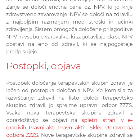
Zanje se določi enotna cena oz. NPV, ki jo krije
zdravstveno zavarovanje. NPV se določi na zdravilu
z najboljšim razmerjem med stroški in učinki
zdravljenja. Sistem omogoča določene prilagoditve
NPV in vsebuje varovalke, ki zagotavljajo, da se NPV
postavi na eno od zdravil, ki se najpogosteje
predpisujejo.
Postopki, objava
Postopek določanja terapevtskih skupin zdravil je
ločen od postopka določanja NPV. Ko komisija za
razvrščanje zdravil na listo določi terapevtsko
skupino zdravil, jo sprejme upravni odbor ZZZS.
Vsaka nova terapevtska skupina zdravil z
obrazložitvijo se objavi na
spletni strani v e-
gradivih, Pravni akti, Pravni akti - Sklep Upravnega
odbora ZZZS
. Nove terapevtske skupine zdravil se