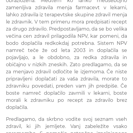
obrazložena. Medtem ko lahko medsebojno
zamenljiva zdravila menja farmacevt v lekarni,
lahko zdravila iz terapevtske skupine zdravil menja
le zdravnik. V tem primeru mora predpisati recept
za drugo zdravilo. Predpostavljamo, da se bo velika
večina cen zdravil prilagodila NPV, kar pomeni, da
bodo doplačila redkokdaj potrebna. Sistem NPV
namreč teče že od leta 2003 in doplačila se
pojavljajo, a le obdobno, za redka zdravila in
običajno v nizkih zneskih. Zato predlagamo, da se
za menjavo zdravil odločite le izjemoma. Če niste
pripravljeni doplačati za vaša zdravila, morate to
zdravniku povedati, preden vam jih predpiše. Če
boste namreč doplačilo zavrnili v lekarni, boste
morali k zdravniku po recept za zdravilo brez
doplačila.
Predlagamo, da skrbno vodite svoj seznam vseh
zdravil, ki jih jemljete. Vanj zabeležite vsako