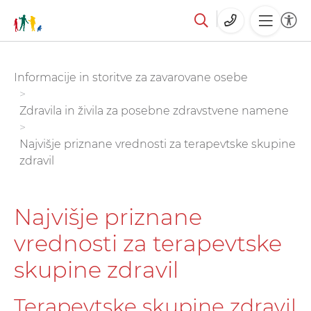
Skoči
You are here:
Informacije in storitve za zavarovane osebe
na
glavno
Zdravila in živila za posebne zdravstvene namene
vsebino
Najvišje priznane vrednosti za terapevtske skupine
zdravil
Najvišje priznane
vrednosti za terapevtske
skupine zdravil
Terapevtske skupine zdravil