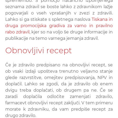
spremembo. S pomočjo natančno izpolnjenega
seznama zdravil se boste lahko z zdravnikom lažje
pogovarjali o vseh vprašanjih v zvezi z zdravili.
Lahko si ga stiskate s spletnega naslova
Tiskana in
druga promocijska gradiva za varno in pravilno
rabo zdravil
, kjer so na voljo še druge informacije in
publikacije na temo varnega jemanja zdravil.
Obnovljivi recept
Če je zdravilo predpisano na obnovljivi recept, se
ob vsaki izdaji upošteva trenutno veljavno stanje
glede razvrstitve, omejitev predpisovanja, NPV in
doplačil. Lahko se zgodi, da je zdravilo ob enem
dvigu treba doplačati, ob drugem pa ne. Če se
zaradi doplačila odločite zamenjati zdravilo,
farmacevt obnovljivi recept zaključi. V tem primeru
morate k zdravniku, da vam predpiše recept za
drugo zdravilo.