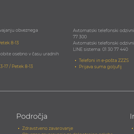
zvajanju obveznega
Avtomatski telefonski odzivni
77 300
Petek 8-13
Avtomatski telefonski odzivn
LINE sistema: 01 30 77 440
obite osebno v času uradnih
Telefoni in e-pošta ZZZS
13-17 / Petek 8-13
Prijava suma goljufij
Področja
I
Zdravstveno zavarovanje