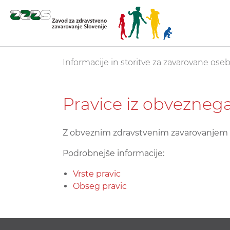
Skoči
You are here:
Informacije in storitve za zavarovane ose
na
glavno
vsebino
Pravice iz obvezneg
Z obveznim zdravstvenim zavarovanjem s
Podrobnejše informacije:
Vrste pravic
Obseg pravic