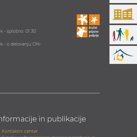
k - splošno: 01 30
ik - o delovanju ON-
nformacije in publikacije
Kontaktni center