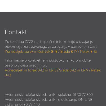
Kontakti
Po telefonu ZZZS nudi splošne informacije o izvajanju
obveznega zdravstvenega zavarovanja v poslovnem času:
Ponedeljek, torek in četrtek 8-15 / Sreda 8-17 / Petek 8-13
Informacije o konkretnem postopku lahko pridobite
osebno v času uradnih ur:
Ponedeljek in torek 8-12 in 13-15 / Sreda 8-12 in 13-17 / Petek
8-13
Avtomatski telefonski odzivnik - splošno: 01 30 77 300
Avtomatski telefonski odzivnik - o delovanju ON-LINE
sistema: 01 30 77 440