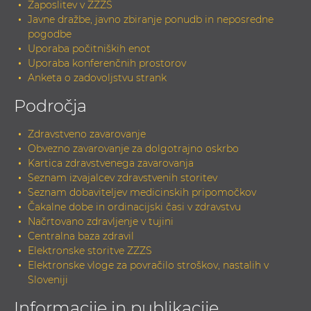
Zaposlitev v ZZZS
Javne dražbe, javno zbiranje ponudb in neposredne
pogodbe
Uporaba počitniških enot
Uporaba konferenčnih prostorov
Anketa o zadovoljstvu strank
Področja
Zdravstveno zavarovanje
Obvezno zavarovanje za dolgotrajno oskrbo
Kartica zdravstvenega zavarovanja
Seznam izvajalcev zdravstvenih storitev
Seznam dobaviteljev medicinskih pripomočkov
Čakalne dobe in ordinacijski časi v zdravstvu
Načrtovano zdravljenje v tujini
Centralna baza zdravil
Elektronske storitve ZZZS
Elektronske vloge za povračilo stroškov, nastalih v
Sloveniji
Informacije in publikacije