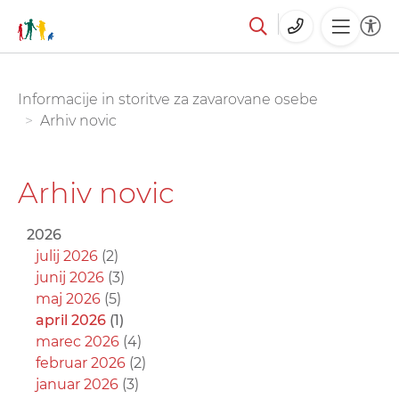
Skoči
You are here:
Informacije in storitve za zavarovane osebe
na
Arhiv novic
glavno
vsebino
Arhiv novic
2026
julij 2026
(2)
junij 2026
(3)
maj 2026
(5)
april 2026
(1)
marec 2026
(4)
februar 2026
(2)
januar 2026
(3)